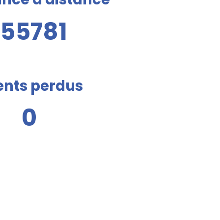
155781
ents perdus
0